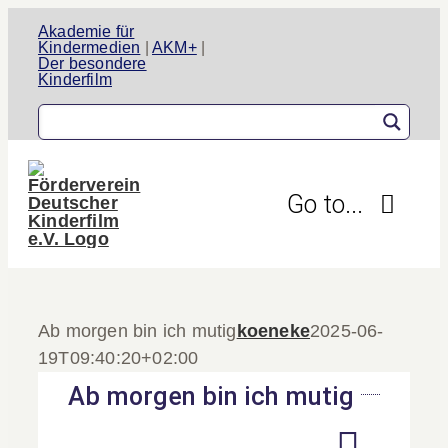
Zum
Akademie für
Inhalt
Kindermedien
|
AKM+
|
Der besondere
springen
Kinderfilm
Go to...
Der Verein
Ab morgen bin ich mutig
koeneke
2025-06-
Aktivitäten
19T09:40:20+02:00
Projekte
Ab morgen bin ich mutig
Informationen