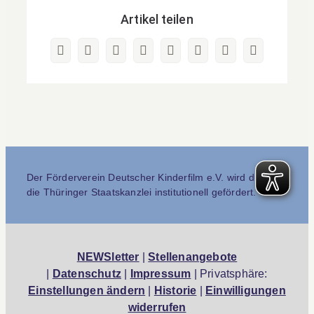
Artikel teilen
Facebook
X
Reddit
LinkedIn
WhatsApp
Pinterest
Vk
E-
Mail
Der Förderverein Deutscher Kinderfilm e.V. wird durch
die Thüringer Staatskanzlei institutionell gefördert.
NEWSletter
|
Stellenangebote
|
Datenschutz
|
Impressum
| Privatsphäre:
Einstellungen ändern
|
Historie
|
Einwilligungen
widerrufen