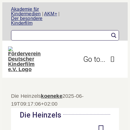
Zum
Akademie für
Inhalt
Kindermedien
|
AKM+
|
Der besondere
springen
Kinderfilm
Go to...
Der Verein
Die Heinzels
koeneke
2025-06-
Aktivitäten
19T09:17:06+02:00
Projekte
Die Heinzels
Informationen