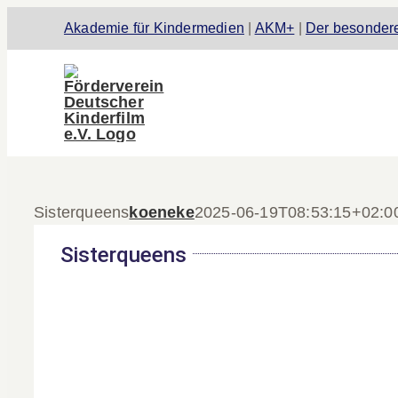
Zum
Akademie für Kindermedien
|
AKM+
|
Der besondere
Inhalt
springen
Sisterqueens
koeneke
2025-06-19T08:53:15+02:0
Sisterqueens