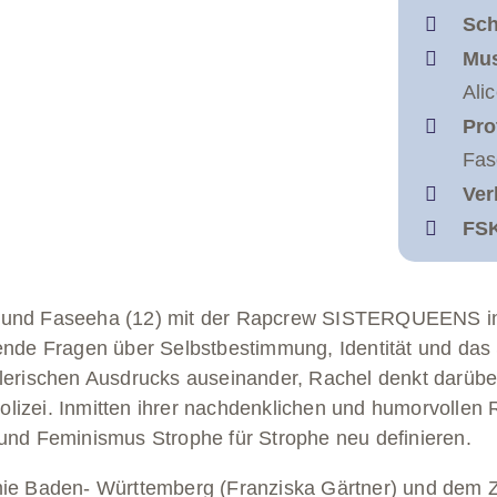
Sch
Mus
Ali
Pro
Fas
Ver
FS
11) und Faseeha (12) mit der Rapcrew SISTERQUEENS in 
ende Fragen über Selbstbestimmung, Identität und das
lerischen Ausdrucks auseinander, Rachel denkt darübe
Polizei. Inmitten ihrer nachdenklichen und humorvollen 
und Feminismus Strophe für Strophe neu definieren.
mie Baden- Württemberg (Franziska Gärtner) und dem Z