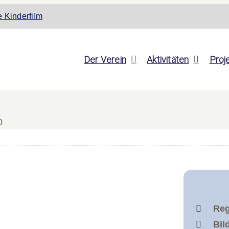
 Kinderfilm
Der Verein
Aktivitäten
Proj
0
Reg
Bil