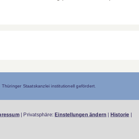
Thüringer Staatskanzlei institutionell gefördert.
pressum
| Privatsphäre:
Einstellungen ändern
|
Historie
|