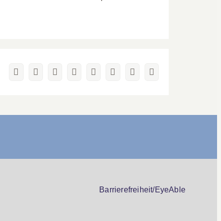
Facebook
X
Reddit
LinkedIn
WhatsApp
Pinterest
Vk
E-
Mail
Barrierefreiheit/EyeAble