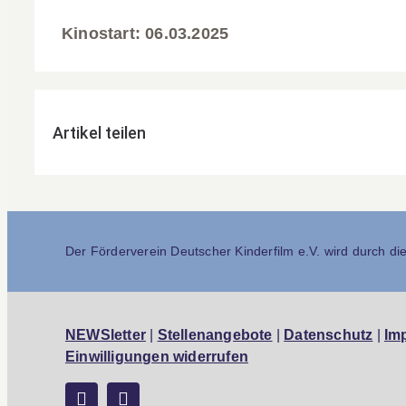
Kinostart: 06.03.2025
Artikel teilen
Der Förderverein Deutscher Kinderfilm e.V. wird durch die 
NEWSletter
|
Stellenangebote
|
Datenschutz
|
Im
Einwilligungen widerrufen