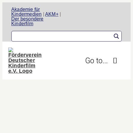
Zum
Akademie für
Inhalt
Kindermedien
|
AKM+
|
Der besondere
springen
Kinderfilm
Go to...
Der Verein
Aktivitäten
Projekte
Informationen