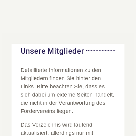
Kontakt
Intern
Unsere Mitglieder
Unsere Mitglieder
koeneke
2026-07-
27T12:14:14+02:00
Detaillierte Informationen zu den
Mitgliedern finden Sie hinter den
Links. Bitte beachten Sie, dass es
sich dabei um externe Seiten handelt,
die nicht in der Verantwortung des
Fördervereins liegen.
Das Verzeichnis wird laufend
aktualisiert, allerdings nur mit