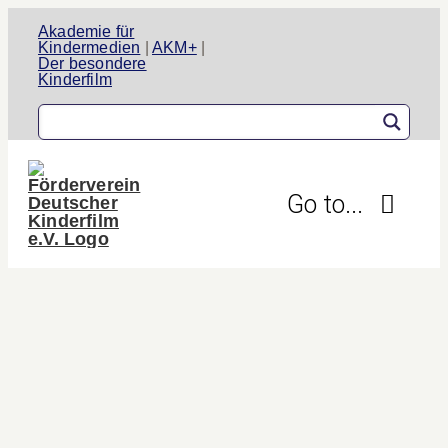
Zum
Akademie für
Inhalt
Kindermedien
|
AKM+
|
Der besondere
springen
Kinderfilm
Go to...
Der Verein
Aktivitäten
Projekte
Informationen