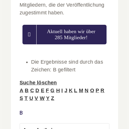
Mitgliedern, die der Veröffentlichung
zugestimmt haben.
Aktuell haben wir über
285 Mitglieder!
Die Ergebnisse sind durch das
Zeichen: B gefiltert
Suche löschen
A
B
C
D
E
F
G
H
I
J
K
L
M
N
O
P
R
S
T
U
V
W
Y
Z
B