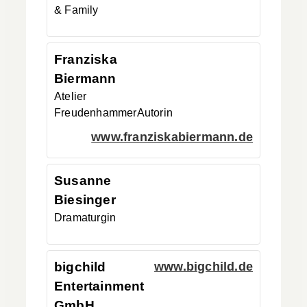
& Family
Franziska
Biermann
Atelier
Freudenhammer
Autorin
www.franziskabiermann.de
Susanne
Biesinger
Dramaturgin
bigchild
www.bigchild.de
Entertainment
GmbH