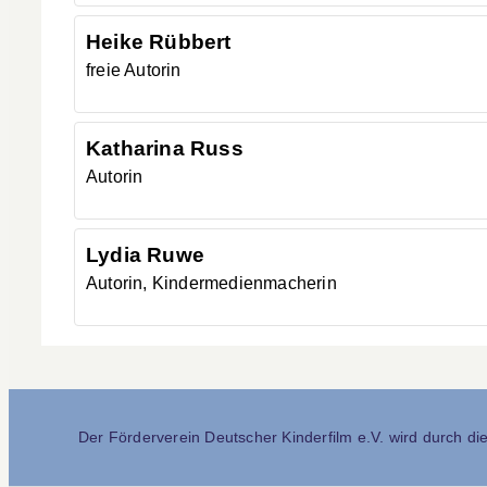
Heike
Rübbert
freie Autorin
Katharina
Russ
Autorin
Lydia
Ruwe
Autorin, Kindermedienmacherin
Der Förderverein Deutscher Kinderfilm e.V. wird durch die 