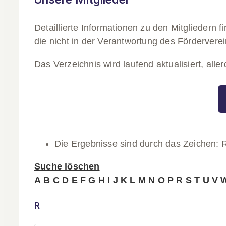
Unsere Mitglieder
koeneke
2026-07-27T12:14:14+
Detaillierte Informationen zu den Mitgliedern f
die nicht in der Verantwortung des Förderverei
Das Verzeichnis wird laufend aktualisiert, alle
Die Ergebnisse sind durch das Zeichen: R 
Suche löschen
A
B
C
D
E
F
G
H
I
J
K
L
M
N
O
P
R
S
T
U
V
R