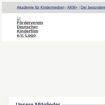
Zum
Akademie für Kindermedien
|
AKM+
|
Der besondere
Inhalt
springen
Unsere Mitglieder