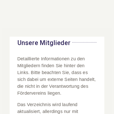
Kontakt
Intern
Unsere Mitglieder
Unsere Mitglieder
koeneke
2026-07-
27T12:14:14+02:00
Detaillierte Informationen zu den
Mitgliedern finden Sie hinter den
Links. Bitte beachten Sie, dass es
sich dabei um externe Seiten handelt,
die nicht in der Verantwortung des
Fördervereins liegen.
Das Verzeichnis wird laufend
aktualisiert, allerdings nur mit