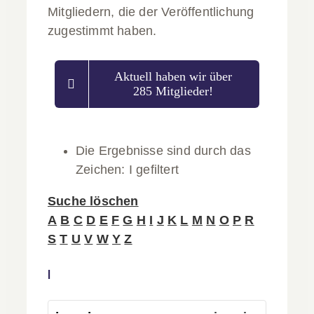
Mitgliedern, die der Veröffentlichung
zugestimmt haben.
Aktuell haben wir über
285 Mitglieder!
Die Ergebnisse sind durch das
Zeichen: I gefiltert
Suche löschen
A
B
C
D
E
F
G
H
I
J
K
L
M
N
O
P
R
S
T
U
V
W
Y
Z
I