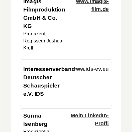
imagis
www.imagis-
film.de
Filmproduktion
GmbH & Co.
KG
Produzent,
Regisseur
Joshua
Krull
Interessenverband
www.ids-ev.eu
Deutscher
Schauspieler
e.V. IDS
Sunna
Mein LinkedIn-
Profil
Isenberg
Produzentin