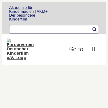
Zum
Akademie für
Inhalt
Kindermedien
|
AKM+
|
Der besondere
springen
Kinderfilm
Go to...
Der Verein
Aktivitäten
Projekte
Informationen